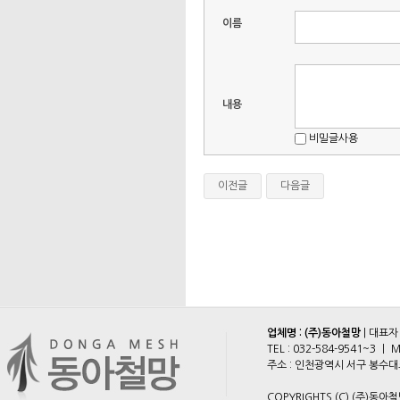
이름
내용
비밀글사용
이전글
다음글
업체명 : (주)동아철망
| 대표자
TEL :
032-584-9541~3
ㅣ M
주소 : 인천광역시 서구 봉수대로 2
COPYRIGHTS (C) (주)동아철