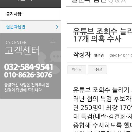
공지사항
질문과답변
>
유튜브 조회수 늘리
17개 의혹 수사
작성자
황준영
26-01-18 11:
이전글
다음글
유튜브 조회수 늘리기 
러난 혐의 특검 후보자 
단 250명에 최장 17
대 특검(내란·김건희·
종합해 수사하도록 했다