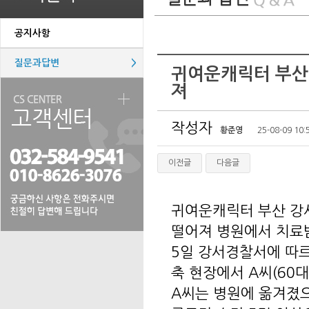
공지사항
질문과답변
>
귀여운캐릭터 부산 
져
작성자
황준영
25-08-09 10:
이전글
다음글
귀여운캐릭터 부산 강
떨어져 병원에서 치료받
5일 강서경찰서에 따르
축 현장에서 A씨(60대
A씨는 병원에 옮겨졌으