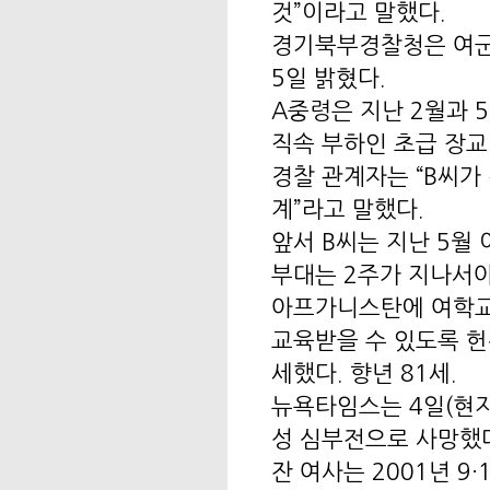
것”이라고 말했다.
경기북부경찰청은 여군
5일 밝혔다.
A중령은 지난 2월과 
직속 부하인 초급 장교
경찰 관계자는 “B씨가
계”라고 말했다.
앞서 B씨는 지난 5월
부대는 2주가 지나서야
아프가니스탄에 여학교
교육받을 수 있도록 헌
세했다. 향년 81세.
뉴욕타임스는 4일(현지
성 심부전으로 사망했
잔 여사는 2001년 