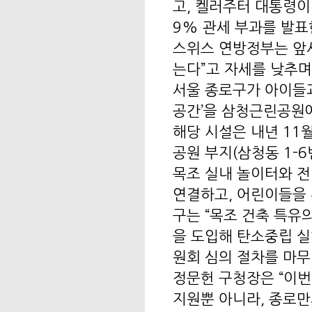
고, 켈러주터 대통령이
9% 관세 부과를 발표
스위스 연방정부는 앞서
는다”고 자세를 낮추며
서울 종로구가 아이들과
공간’을 삼청근린공원에
해당 시설은 내년 11
공원 부지(삼청동 1-6
목조 실내 놀이터와 
연결하고, 어린이들을
구는 “목조 건축 특유
을 도입해 탄소중립 실
원회 심의 절차를 마무
정문헌 구청장은 “이번
지원뿐 아니라, 종로만