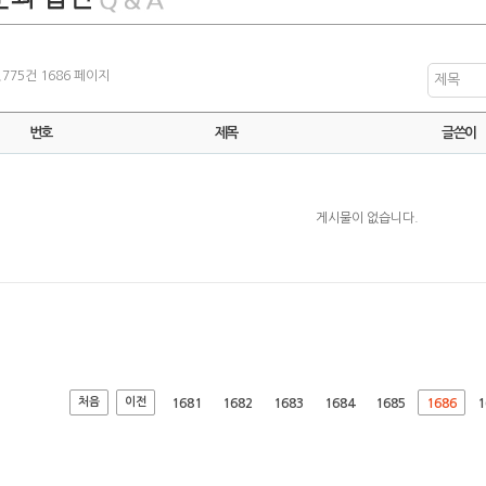
3,775건
1686 페이지
제목
번호
제목
글쓴이
게시물이 없습니다.
처음
이전
1681
1682
1683
1684
1685
1686
1