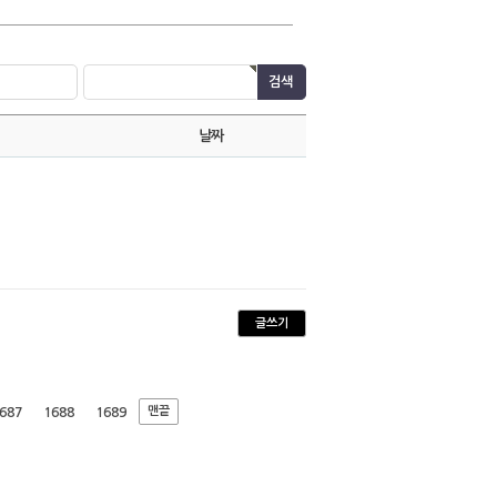
날짜
글쓰기
맨끝
687
1688
1689