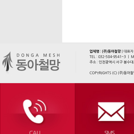
업체명 : (주)동아철망
| 대표자
TEL :
032-584-9541~3
ㅣ M
주소 : 인천광역시 서구 봉수대로 2
COPYRIGHTS (C) (주)동아철