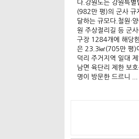
다.강원도는 강원특별법
(982만 평)의 군사 
달하는 규모다.철원·양구
원 주상절리길 등 군사규
구장 1284개에 해당
은 23.3㎢(705만
덕리 주거지역 일대 제
남면 육단리 제한 보호
명이 방문한 드르니 ...