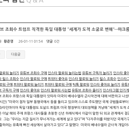
브 조회수 트럼프 직격한 독일 대통령 “세계가 도적 소굴로 변해”···마크
자
황준영
26-01-11 01:54
댓글
0건
글
다음글
 팔로워 늘리기
유튜브 조회수 구매
인스타 팔로워 늘리는법
유튜브 구독자 늘리기
인스타 좋
타 릴스 조회수
인스타 팔로워 구매
트위터 좋아요
인스타 팔로워 늘리기
릴스 조회수
인스타그
로워 구매
트위터 팔로워 늘리기
트위터 팔로워 구매
틱톡 팔로워
인스타 좋아요 늘리기
유튜
브 구독자 구매
인스타 좋아요
인스타 팔로워 사는법
유튜브 조회수 올리기
인스타그램 인기
 조회수 프랑스와 독일 대통령이 잇따라 미국의 베네수엘라 군사작전에 대해 비판하고 나섰다
시간) “미국이 점차 일부 동맹국에서 등을 돌리고 있으며 스스로 주도했던 국제 규범들로부터
슈타인마이어 독일 대통령도 도널드 트럼프 미국 행정부의 대외정책을 겨냥해 “세계가 도적 소
 이날 해외 주재 프랑스 대사들을 초청한 신년 하례식에서 이같이 말한 뒤 외교 관계에서 점점
. 그는 “우리는 지금 질서가 무너져가는 세계에 살고 있다”며 “다자주의를 떠받치던 국제기
할하려는 유혹에 빠진 세상에서 살아가고 있다”고 말했다. 미국의 베네수엘라 군사적 개입이