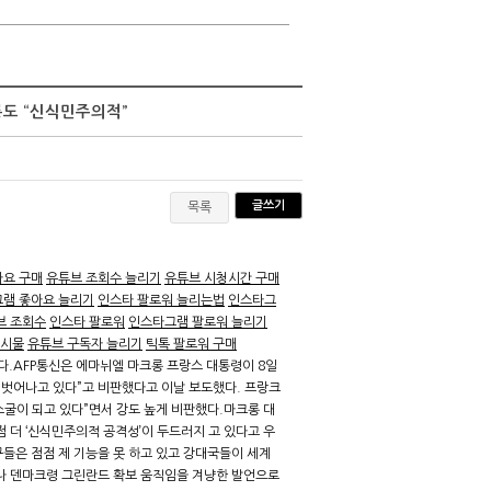
롱도 “신식민주의적”
글쓰기
목록
아요 구매
유튜브 조회수 늘리기
유튜브 시청시간 구매
램 좋아요 늘리기
인스타 팔로워 늘리는법
인스타그
브 조회수
인스타 팔로워
인스타그램 팔로워 늘리기
게시물
유튜브 구독자 늘리기
틱톡 팔로워 구매
.AFP통신은 에마뉘엘 마크롱 프랑스 대통령이 8일
 벗어나고 있다”고 비판했다고 이날 보도했다. 프랑크
굴이 되고 있다”면서 강도 높게 비판했다.마크롱 대
 더 ‘신식민주의적 공격성’이 두드러지 고 있다고 우
구들은 점점 제 기능을 못 하고 있고 강대국들이 세계
나 덴마크령 그린란드 확보 움직임을 겨냥한 발언으로