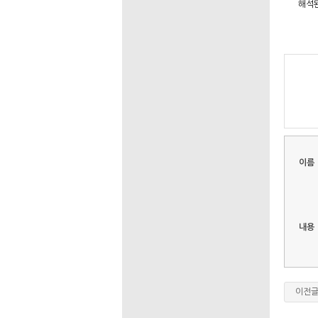
해석된
이름
내용
이전