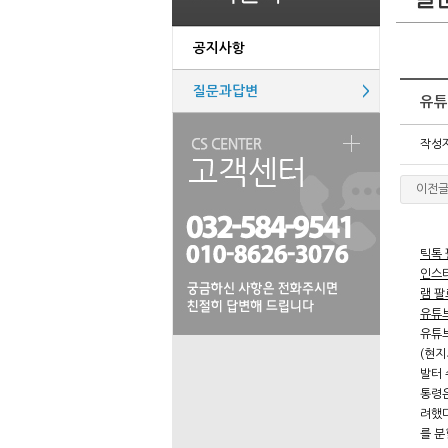
공지사항
질문과답변
>
유튜
작성
이전
틱톡
인스
램 팔
유튜
유튜브
(현지
발터 
통령은
려했다
를 분