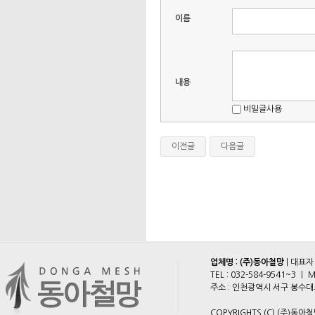
이름
내용
비밀글사용
이전글
다음글
업체명 : (주)동아철망
| 대표자
TEL :
032-584-9541~3
ㅣ M
주소 : 인천광역시 서구 봉수대로 2
COPYRIGHTS (C) (주)동아철