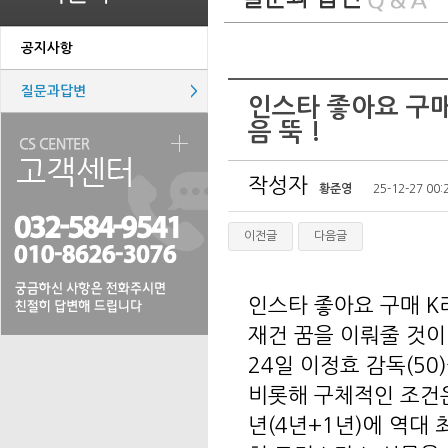
공지사항
질문과답변
>
인스타 좋아요 구매
음 뚝 !
작성자
황준영
25-12-27 00:
이전글
다음글
인스타 좋아요 구매 K
재건 꿈을 이뤄줄 것이
24일 이정효 감독(5
비롯해 구체적인 조건은
년(4년+1년)에 역대