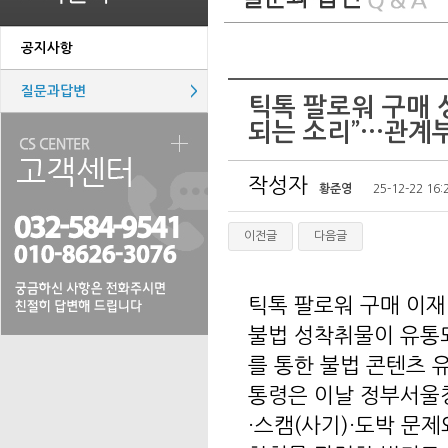
공지사항
질문과답변
>
틱톡 팔로워 구매 
되는 소리”···관계
작성자
황준영
25-12-22 16:
이전글
다음글
틱톡 팔로워 구매 이재
불법 성착취물이 유통
를 통한 불법 콘텐츠 
통령은 이날 정부서울
·스캠(사기)·도박 문