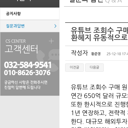
공지사항
질문과답변
>
유튜브 조회수 구
환헤지 유동적으로·
작성자
황준영
25-12-18 17:
이전글
다음글
유튜브 조회수 구매 
연간 650억 달러 규
또한 한시적으로 진행
1년 연장하고, 전략적
한다. 대규모 해외투자