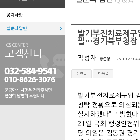
공지사항
질문과답변
>
발기부전치료제구입
필…경기북부청장 “
작성자
황준영
25-10-22 04:
이전글
다음글
발기부전치료제구입 김
청탁 정황으로 의심되는
실시하겠다”고 밝혔다.
21일 국회 행정안전
당 의원은 김동권 경