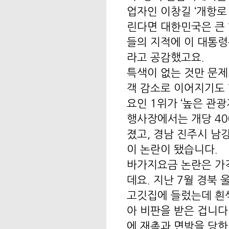
업자인 이창길 ‘개항로
린다면 대한민국은 큰 
들의 지적에 이 대통령
라고 공감했고요.
특색이 없는 것만 문제
객 감소로 이어지기도 
요인 1위가 ‘높은 관광
행사장에서는 개당 40
졌고, 경남 진주시 남
이 논란이 됐습니다.
바가지요금 논란은 가
데요. 지난 7월 경북
고깃집에 들렀는데 흰색
아 비판을 받은 겁니다
에 재촉과 면박을 당한