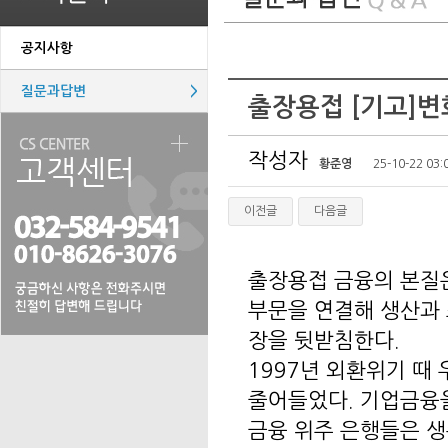
공지사항
질문과답변
>
출장용접 [기고]변
작성자
황준영
25-10-22 03:
이전글
다음글
출장용접 금융의 본질은
부문을 연결해 생산과
장을 뒷받침한다.
1997년 외환위기 때
줄어들었다. 기업금융
금융 위주 은행들은 생